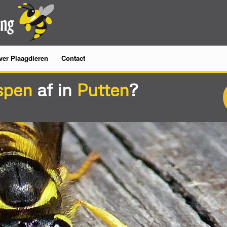
ver Plaagdieren
Contact
spen
af in
Putten
?