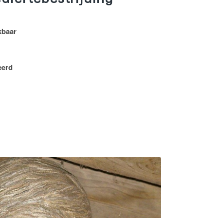
kbaar
eerd