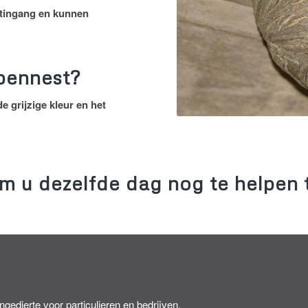
stingang en kunnen
pennest?
 grijzige kleur en het
om u dezelfde dag nog te helpen t
gedierte voor particulieren en bedrijven.