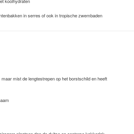
et koolhydraten
lantenbakken in serres of ook in tropische zwembaden
, maar mist de lengtestrepen op het borstschild en heeft
chaam
irogere plaatsen dan de duitse en oosterse kakkerlak