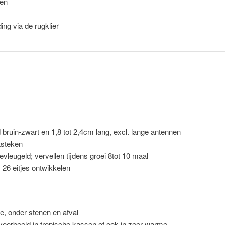
ten
ng via de rugklier
ruin-zwart en 1,8 tot 2,4cm lang, excl. lange antennen
itsteken
evleugeld; vervellen tijdens groei 8tot 10 maal
. 26 eitjes ontwikkelen
e, onder stenen en afval
voorbeeld in tropische kassen of ook in zeer warme,