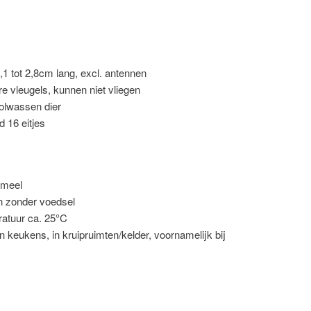
1 tot 2,8cm lang, excl. antennen
e vleugels, kunnen niet vliegen
volwassen dier
d 16 eitjes
tmeel
n zonder voedsel
ratuur ca. 25°C
n keukens, in kruipruimten/kelder, voornamelijk bij