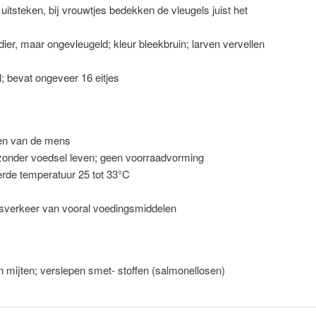
 uitsteken, bij vrouwtjes bedekken de vleugels juist het
 dier, maar ongevleugeld; kleur bleekbruin; larven vervellen
l; bevat ongeveer 16 eitjes
len van de mens
zonder voedsel leven; geen voorraadvorming
eerde temperatuur 25 tot 33°C
elsverkeer van vooral voedingsmiddelen
n mijten; verslepen smet- stoffen (salmonellosen)