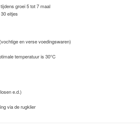
tijdens groei 5 tot 7 maal
30 eitjes
r (vochtige en verse voedingswaren)
ptimale temperatuur is 30°C
losen e.d.)
g via de rugklier