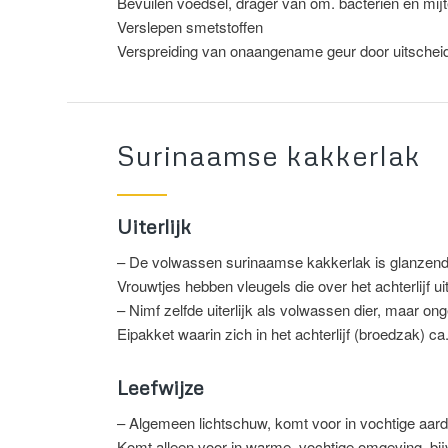
Bevuilen voedsel, drager van om. bacteriën en mij
Verslepen smetstoffen
Verspreiding van onaangename geur door uitscheidi
Surinaamse kakkerlak
Uiterlijk
– De volwassen surinaamse kakkerlak is glanzend b
Vrouwtjes hebben vleugels die over het achterlijf u
– Nimf zelfde uiterlijk als volwassen dier, maar ong
Eipakket waarin zich in het achterlijf (broedzak) ca
Leefwijze
– Algemeen lichtschuw, komt voor in vochtige aard
Komt alleen voor in warme, vochtige omgeving, bij